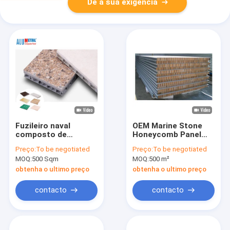
Dê a sua exigência
Fuzileiro naval
OEM Marine Stone
composto de
Honeycomb Panel
alumínio Nano do
Nano 6mm
Preço:
To be negotiated
Preço:
To be negotiated
painel de pedra à
compostos de
MOQ:
500 Sqm
MOQ:
500 m²
prova de fogo 6mm
alumínio
do favo de mel
obtenha o ultimo preço
obtenha o ultimo preço
contacto
contacto