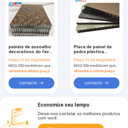
painéis de assoalho
Placa de painel de
decorativos do favo
pedra plástica
de mel dos aviões da
1000mm exterior do
Preço:
To be negotiated
Preço:
To be negotiated
parede do painel do
favo de mel de
MOQ:
200 medidores quadrados
MOQ:
500 medidores quadrados
favo de mel da pedra
0.08MM A2 franco
de 2440mm 4mm
obtenha o ultimo preço
obtenha o ultimo preço
Nano
contacto
contacto
Economize seu tempo
Deixe-nos contatar os melhores produtos
com você.