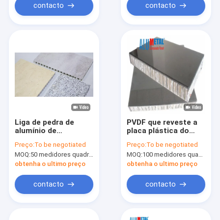
contacto
contacto
Liga de pedra de
PVDF que reveste a
alumínio de
placa plástica do
superfície 6000 da
revestimento da
Preço:
To be negotiated
Preço:
To be negotiated
folha 2000mm do
pedra do favo de mel
MOQ:
50 medidores quadrados
MOQ:
100 medidores quadrados
painel 0.7mm do favo
200mm 1300mm
de mel do PE
obtenha o ultimo preço
obtenha o ultimo preço
contacto
contacto