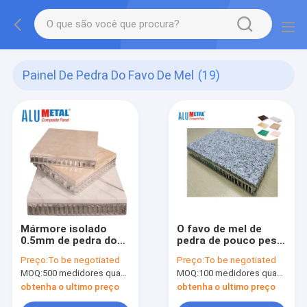
Painel De Pedra Do Favo De Mel
(19)
Mármore isolado
O favo de mel de
0.5mm de pedra do
pedra de pouco peso
painel 1250mm do
plástico de alumínio
Preço:
To be negotiated
Preço:
To be negotiated
favo de mel do
de 2MM almofada
MOQ:
500 medidores quadrados
MOQ:
100 medidores quadrados
polipropileno A2 à
1020MM A2 não
prova de fogo
combustível
obtenha o ultimo preço
obtenha o ultimo preço