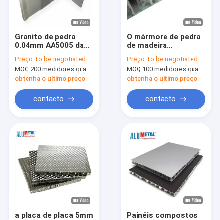
Sobre nós
Excursão da fábrica
Granito de pedra
O mármore de pedra
0.04mm AA5005 da
de madeira
Controle da qualidade
chapa metálica do
composto do painel
Preço:
To be negotiated
Preço:
To be negotiated
painel do favo de mel
100mm do favo de
MOQ:
200 medidores quadrados
MOQ:
100 medidores quadrados
de 1300MM PVDF
mel expulsou
Contacte-nos
1575MM B1 exterior
obtenha o ultimo preço
obtenha o ultimo preço
franco
Notícia
contacto
contacto
Peça umas citações
Painel composto de alumínio de PVDF
Painel composto de alumínio do PE
Painel de alumínio do favo de mel
a placa de placa 5mm
Painéis compostos